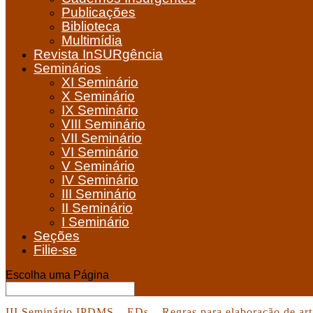
Publicações
Biblioteca
Multimídia
Revista InSURgência
Seminários
XI Seminário
X Seminário
IX Seminário
VIII Seminário
VII Seminário
VI Seminário
V Seminário
IV Seminário
III Seminário
II Seminário
I Seminário
Seções
Filie-se
Escolha uma Página
III Seminário IPDMS – EDs – Regras para elaboração de art