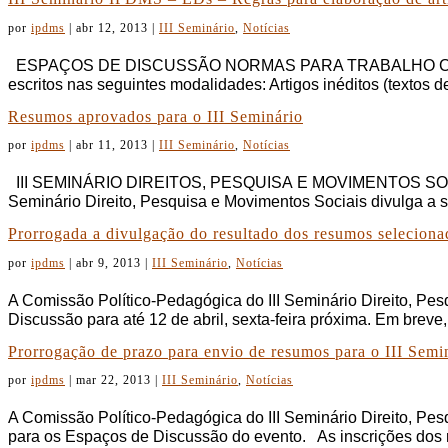
por
ipdms
|
abr 12, 2013
|
III Seminário
,
Notícias
ESPAÇOS DE DISCUSSÃO NORMAS PARA TRABALHO COMPLETO (
escritos nas seguintes modalidades: Artigos inéditos (textos de 
Resumos aprovados para o III Seminário
por
ipdms
|
abr 11, 2013
|
III Seminário
,
Notícias
III SEMINÁRIO DIREITOS, PESQUISA E MOVIMENTOS SOC
Seminário Direito, Pesquisa e Movimentos Sociais divulga a 
Prorrogada a divulgação do resultado dos resumos seleciona
por
ipdms
|
abr 9, 2013
|
III Seminário
,
Notícias
A Comissão Político-Pedagógica do III Seminário Direito, Pe
Discussão para até 12 de abril, sexta-feira próxima. Em breve,
Prorrogação de prazo para envio de resumos para o III Semi
por
ipdms
|
mar 22, 2013
|
III Seminário
,
Notícias
A Comissão Político-Pedagógica do III Seminário Direito, Pe
para os Espaços de Discussão do evento. As inscrições dos 