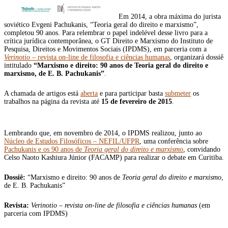
Em 2014, a obra máxima do jurista
soviético Evgeni Pachukanis, “Teoria geral do direito e marxismo”,
completou 90 anos. Para relembrar o papel indelével desse livro para a
crítica jurídica contemporânea, o GT Direito e Marxismo do Instituto de
Pesquisa, Direitos e Movimentos Sociais (IPDMS), em parceria com a
Verinotio
– revista on-line de filosofia e ciências humanas
, organizará dossiê
intitulado
“Marxismo e direito: 90 anos de Teoria geral do direito e
marxismo, de E. B. Pachukanis”
.
A chamada de artigos está
aberta
e para participar basta
submeter
os
trabalhos na página da revista até
15 de fevereiro de 2015
.
Lembrando que, em novembro de 2014, o IPDMS realizou, junto ao
Núcleo de Estudos Filosóficos – NEFIL/UFPR
, uma conferência sobre
Pachukanis e os 90 anos de
Teoria geral do direito e marxismo
, convidando
Celso Naoto Kashiura Júnior (FACAMP) para realizar o debate em Curitiba.
Dossiê:
“Marxismo e direito: 90 anos de
Teoria geral do direito e marxismo
,
de E. B. Pachukanis”
Revista:
Verinotio – revista on-line de filosofia e ciências humanas
(em
parceria com IPDMS)