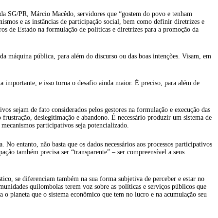
stado da SG/PR, Márcio Macêdo, servidores que “gostem do povo e tenham
ismos e as instâncias de participação social, bem como definir diretrizes e
tros de Estado na formulação de políticas e diretrizes para a promoção da
ia da máquina pública, para além do discurso ou das boas intenções. Visam, em
a importante, e isso torna o desafio ainda maior. É preciso, para além de
tivos sejam de fato considerados pelos gestores na formulação e execução das
o frustração, deslegitimação e abandono. É necessário produzir um sistema de
e mecanismos participativos seja potencializado.
. No entanto, não basta que os dados necessários aos processos participativos
ação também precisa ser “transparente” – ser compreensível a seus
ístico, se diferenciam também na sua forma subjetiva de perceber e estar no
munidades quilombolas terem voz sobre as políticas e serviços públicos que
ra o planeta que o sistema econômico que tem no lucro e na acumulação seu