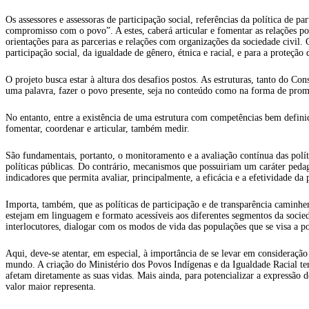
Os assessores e assessoras de participação social, referências da política de
compromisso com o povo”. A estes, caberá articular e fomentar as relações polí
orientações para as parcerias e relações com organizações da sociedade civil. 
participação social, da igualdade de gênero, étnica e racial, e para a proteção
O projeto busca estar à altura dos desafios postos. As estruturas, tanto do C
uma palavra, fazer o povo presente, seja no conteúdo como na forma de promo
No entanto, entre a existência de uma estrutura com competências bem definida
fomentar, coordenar e articular, também medir.
São fundamentais, portanto, o monitoramento e a avaliação contínua das políti
políticas públicas. Do contrário, mecanismos que possuiriam um caráter pedag
indicadores que permita avaliar, principalmente, a eficácia e a efetividade da
Importa, também, que as políticas de participação e de transparência caminhe
estejam em linguagem e formato acessíveis aos diferentes segmentos da socie
interlocutores, dialogar com os modos de vida das populações que se visa a pol
Aqui, deve-se atentar, em especial, à importância de se levar em consideração
mundo. A criação do Ministério dos Povos Indígenas e da Igualdade Racial ter
afetam diretamente as suas vidas. Mais ainda, para potencializar a expressã
valor maior representa.