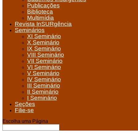
Publicações
Biblioteca
Multimídia
Revista InSURgência
Seminários
XI Seminário
X Seminário
IX Seminário
VIII Seminário
VII Seminário
VI Seminário
V Seminário
IV Seminário
III Seminário
II Seminário
I Seminário
Seções
Filie-se
Escolha uma Página