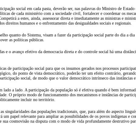
 participação social em cada pasta, deverão ser, nas palavras do Ministro de E
ticas de cada ministério com a sociedade civil, fortalecer e coordenar os mecan
Competirá a estes, ainda, assessorar direta e imediatamente as ministras e minis
 dos direitos humanos e o enfrentamento das desigualdades sociais e regionais.
onselho quanto do Sistema, visam a fazer da participação social parte do dia a d
ver as políticas públicas.
s e o avanço efetivo da democracia direta e do controle social há uma distânci
cas de participação social para que os insumos gerados nos processos participa
ógico, do ponto de vista democrático, poderão ter um efeito contrário, gerand
 participação social, de modo que o valor democrático intrínseco das instâncias 
m lado a lado. A participação da população só é efetiva quando é bem informada
dade. O próprio modo de funcionamento dos mecanismos e instâncias de particip
iticamente incluir no território.
 as singularidades das populações tradicionais, que, para além do aspecto lingu
á um papel relevante para ampliar as possibilidades de os povos indígenas e co
o de sua cosmovisão na disputa com o modo de vida profundamente destrutivo pa