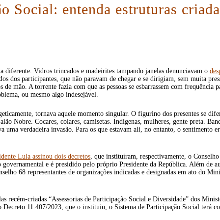
o Social: entenda estruturas criad
ava diferente. Vidros trincados e madeirites tampando janelas denunciavam o
des
ados dos participantes, que não paravam de chegar e se dirigiam, sem muita pres
s de mão. A torrente fazia com que as pessoas se esbarrassem com frequência p
oblema, ou mesmo algo indesejável.
geticamente, tornava aquele momento singular. O figurino dos presentes se difere
lão Nobre. Cocares, colares, camisetas. Indígenas, mulheres, gente preta. Band
tava uma verdadeira invasão. Para os que estavam ali, no entanto, o sentimento
idente Lula assinou dois decretos
, que instituíram, respectivamente, o Conselho
ão governamental e é presidido pelo próprio Presidente da República. Além de a
onselho 68 representantes de organizações indicadas e designadas em ato do Mi
las recém-criadas “Assessorias de Participação Social e Diversidade” dos Ministé
 Decreto 11.407/2023, que o instituiu, o Sistema de Participação Social terá c