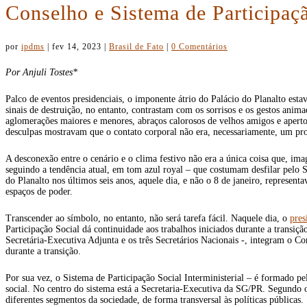
Conselho e Sistema de Participaçã
por
ipdms
|
fev 14, 2023
|
Brasil de Fato
|
0 Comentários
Por Anjuli Tostes*
Palco de eventos presidenciais, o imponente átrio do Palácio do Planalto est
sinais de destruição, no entanto, contrastam com os sorrisos e os gestos anim
aglomerações maiores e menores, abraços calorosos de velhos amigos e aperto
desculpas mostravam que o contato corporal não era, necessariamente, um pr
A desconexão entre o cenário e o clima festivo não era a única coisa que, ima
seguindo a tendência atual, em tom azul royal – que costumam desfilar pelo Sa
do Planalto nos últimos seis anos, aquele dia, e não o 8 de janeiro, represen
espaços de poder.
Transcender ao símbolo, no entanto, não será tarefa fácil. Naquele dia, o
pres
Participação Social dá continuidade aos trabalhos iniciados durante a transiç
Secretária-Executiva Adjunta e os três Secretários Nacionais -, integram o C
durante a transição.
Por sua vez, o Sistema de Participação Social Interministerial – é formado pe
social. No centro do sistema está a Secretaria-Executiva da SG/PR. Segundo o
diferentes segmentos da sociedade, de forma transversal às políticas públicas.