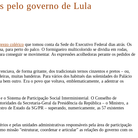
as pelo governo de Lula
prezo colérico
que tomou conta da Sede do Executivo Federal dias atrás. Os
sa, para perto do palco. O formigueiro multicolorido se dividia em rodas,
ara conseguir se movimentar. As expressões acolhedoras perante os pedidos de
nciava, de forma gritante, dos tradicionais ternos cinzentos e pretos – ou,
eiras, muitas bandeiras. Para vários dos habitués das solenidades do Palácio
 era bem outro. Era o povo que voltava, emblematicamente, a adentrar os
 e o Sistema de Participação Social Interministerial. O Conselho de
utoridades da Secretaria-Geral da Presidência da República – o Ministro, a
nistro de Estado da SG/PR – superando, numericamente, as 57 existentes
rios e pelas unidades administrativas responsáveis pela área de participação
omo missão “estruturar, coordenar e articular” as relações do governo com os