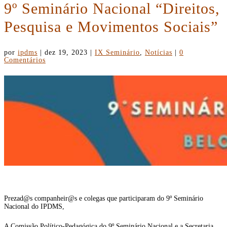
9º Seminário Nacional “Direitos,
Pesquisa e Movimentos Sociais”
por
ipdms
|
dez 19, 2023
|
IX Seminário
,
Notícias
|
0
Comentários
Prezad@s companheir@s e colegas que participaram do 9º Seminário
Nacional do IPDMS,
A Comissão Político-Pedagógica do 9º Seminário Nacional e a Secretaria