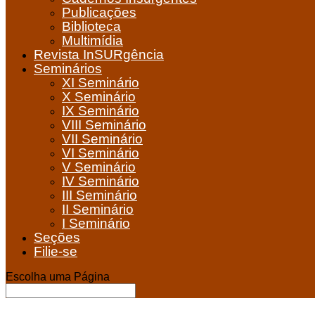
Publicações
Biblioteca
Multimídia
Revista InSURgência
Seminários
XI Seminário
X Seminário
IX Seminário
VIII Seminário
VII Seminário
VI Seminário
V Seminário
IV Seminário
III Seminário
II Seminário
I Seminário
Seções
Filie-se
Escolha uma Página